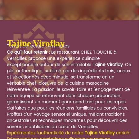
Tajine Viroflay
Temps de lecture : 4 minutes
Ce qu'il faut retenir :
Le restaurant CHEZ TIOUICHE à
Versailles propose une expérience culinaire
exceptionnelle autour de son inimitable
Tajine Viroflay
. Ce
plat authentique, sublimé par des ingrédients frais, locaux
et sélectionnés avec minutie, se transforme en un
véritable chef-d'œuvre de la cuisine marocaine
réinventée. La passion, le savoir-faire et l'engagement de
notre équipe se retrouvent dans chaque préparation,
garantissant un moment gourmand tant pour les repas
d'affaires que pour les réunions familiales ou conviviales.
Profitez d'un voyage sensoriel unique, mêlant traditions
ancestrales et techniques modernes pour découvrir des
saveurs inoubliables au cœur de Versailles.
Expérimentez l'authenticité de notre
Tajine Viroflay
enrichi