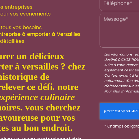
s entreprises
 pour vos événements
 tous vos besoins
treprise à emporter à Versailles
détaillées
urer un délicieux
Les informations recu
destiné à
CHEZ TIOU
ter à versailles
? chez
suite à votre deman
également destinées 
historique de
Conformément à la r
notamment d'un droit
relever ce défi. notre
d'effacement sur le
Pour plus d’informat
expérience culinaire
oires. vous cherchez
 savoureuse pour vos
tes au bon endroit.
*
Champs obligato