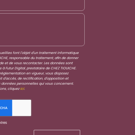
eillies font l’objet d’un traitement informatique
ICHE
, responsable du traitement, afin de donner
de et de vous recontacter. Les données sont
à Futur Digital, prestataire de CHEZ TIOUICHE.
églementation en vigueur, vous disposez
 d'accès, de rectification, d'opposition et
s données personnelles qui vous concernent.
ions, cliquez
ici
.
ires